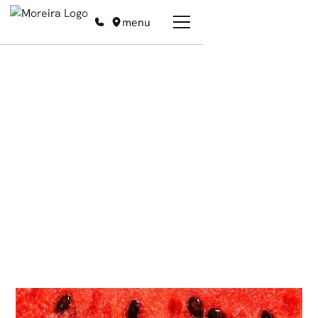
menu
De
All posts
News